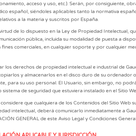
onamiento, acceso y uso, etc.). Serán, por consiguiente, o
ídico español, siéndoles aplicables tanto la normativa españ
lativos a la materia y suscritos por España.
irtud de lo dispuesto en la Ley de Propiedad Intelectual, 
omunicación pública, incluida su modalidad de puesta a disposi
ines comerciales, en cualquier soporte y por cualquier medi
 los derechos de propiedad intelectual e industrial de
Gau
 copiarlos y almacenarlos en el disco duro de su ordenador o
e, para su uso personal. El Usuario, sin embargo, no podrá 
o sistema de seguridad que estuviera instalado en el Sitio We
 considere que cualquiera de los Contenidos del Sitio Web s
edad intelectual, deberá comunicarlo inmediatamente a
Gau
CIÓN GENERAL de este Aviso Legal y Condiciones General
SLACIÓN APLICABLE Y JURISDICCIÓN