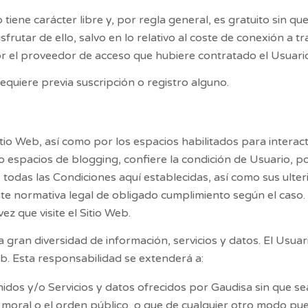
o tiene carácter libre y, por regla general, es gratuito sin 
rutar de ello, salvo en lo relativo al coste de conexión a tr
r el proveedor de acceso que hubiere contratado el Usuario
requiere previa suscripción o registro alguno.
itio Web, así como por los espacios habilitados para interact
o espacios de blogging, confiere la condición de Usuario, p
, todas las Condiciones aquí establecidas, así como sus ulter
te normativa legal de obligado cumplimiento según el caso. D
z que visite el Sitio Web.
gran diversidad de información, servicios y datos. El Usua
eb. Esta responsabilidad se extenderá a:
idos y/o Servicios y datos ofrecidos por
Gaudisa
sin que se
a moral o el orden público, o que de cualquier otro modo pu