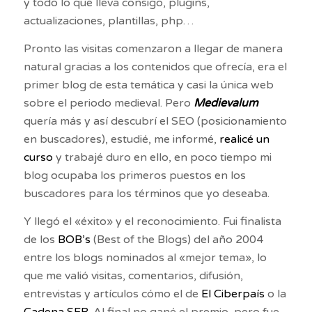
y todo lo que lleva consigo, plugins,
actualizaciones, plantillas, php…
Pronto las visitas comenzaron a llegar de manera
natural gracias a los contenidos que ofrecía, era el
primer blog de esta temática y casi la única web
sobre el periodo medieval. Pero
Medievalum
quería más y así descubrí el SEO (posicionamiento
en buscadores), estudié, me informé,
realicé un
curso
y trabajé duro en ello, en poco tiempo mi
blog ocupaba los primeros puestos en los
buscadores para los términos que yo deseaba.
Y llegó el «éxito» y el reconocimiento. Fui finalista
de los
BOB’s
(Best of the Blogs) del año 2004
entre los blogs nominados al «mejor tema», lo
que me valió visitas, comentarios, difusión,
entrevistas y artículos cómo el de
El Ciberpaís
o la
Cadena SER
. Al final no gané el premio, pero fue